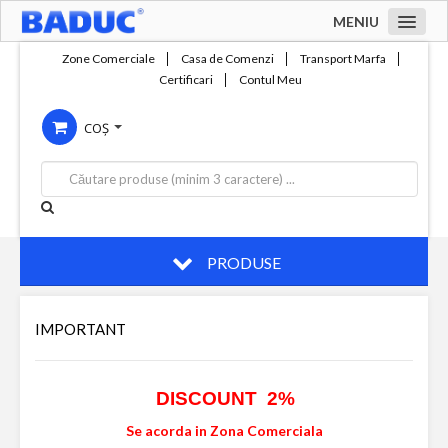
MENIU
Acasa
Zone Comerciale
Casa de Comenzi
Transport Marfa
Certificari
Contul Meu
Zone comerciale
COȘ
Compania
Servicii
Productie
Contact
PRODUSE
IMPORTANT
DISCOUNT 2%
Se acorda in Zona Comerciala