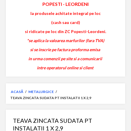
POPESTI
-
LEORDENI
la produsele achitate integral pe loc
(cash sau card)
si ridicate pe loc din ZC Popesti-Leordeni.
*se aplica la valoarea marfurilor (fara TVA)
si se inscrie pe factura proforma emisa
in urma comenzii pe site si a comunicarii
intre operatorul online si client
ACASĂ
/
METALURGICE
/
TEAVA ZINCATA SUDATA PT INSTALATII 1 X 2,9
TEAVA ZINCATA SUDATA PT
INSTALATII 1 X 2,9