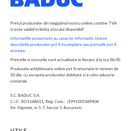
Pretul produselor din magazinul nostru online contine TVA
si este valabil in limita stocului disponibil!
Informatiile prezentate au caracter informativ. Uneori
descrierile produselor pot fi incomplete sau preturile pot fi
eronate.
Preturile si stocurile sunt actualizate in fiecare zi la ora 06:00
Produsele achizitionate online pot fi returnate in termen de
30 zile, cu exceptia produselor debitate si a celor aduse la
comanda.
S.C. BADUC S.A.
C.I.F.: RO1568611, Reg. Com.: J1991001069404
Str. Vigoniei, nr 5-7, Sector 5, Bucuresti
UTILE