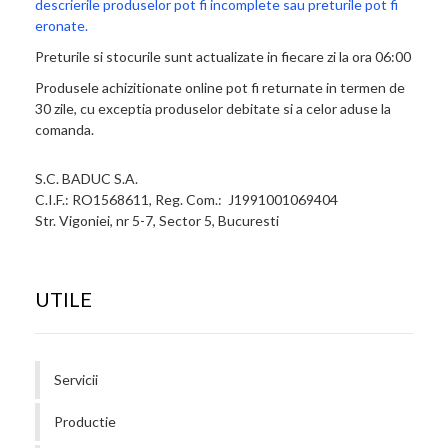
descrierile produselor pot fi incomplete sau preturile pot fi
eronate.
Preturile si stocurile sunt actualizate in fiecare zi la ora 06:00
Produsele achizitionate online pot fi returnate in termen de
30 zile, cu exceptia produselor debitate si a celor aduse la
comanda.
S.C. BADUC S.A.
C.I.F.: RO1568611, Reg. Com.: J1991001069404
Str. Vigoniei, nr 5-7, Sector 5, Bucuresti
UTILE
Servicii
Productie