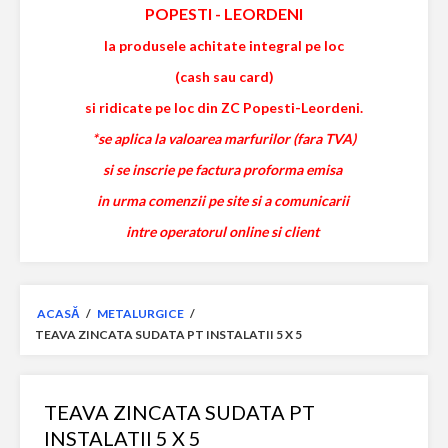
POPESTI
-
LEORDENI
la produsele achitate integral pe loc
(cash sau card)
si ridicate pe loc din ZC Popesti-Leordeni.
*se aplica la valoarea marfurilor (fara TVA)
si se inscrie pe factura proforma emisa
in urma comenzii pe site si a comunicarii
intre operatorul online si client
ACASĂ
/
METALURGICE
/
TEAVA ZINCATA SUDATA PT INSTALATII 5 X 5
TEAVA ZINCATA SUDATA PT
INSTALATII 5 X 5