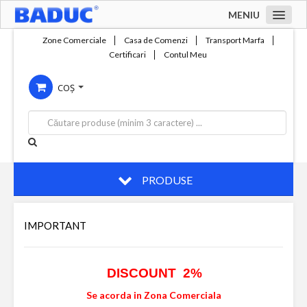
MENIU
Acasa
Zone Comerciale
Casa de Comenzi
Transport Marfa
Certificari
Contul Meu
Zone comerciale
COȘ
Compania
Servicii
Productie
Contact
PRODUSE
IMPORTANT
DISCOUNT 2%
Se acorda in Zona Comerciala