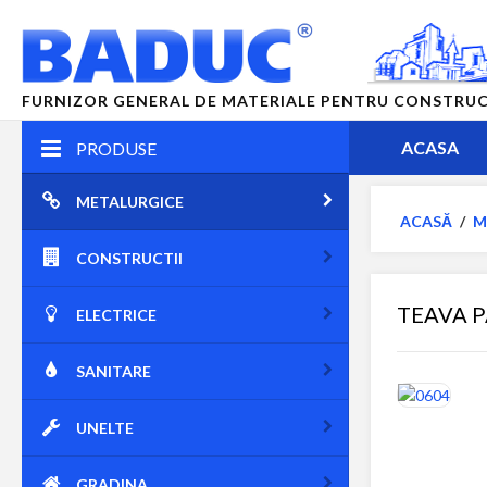
FURNIZOR GENERAL DE MATERIALE PENTRU CONSTRUCTII
ACASA
PRODUSE
METALURGICE
ACASĂ
/
M
CONSTRUCTII
TEAVA 
ELECTRICE
SANITARE
UNELTE
GRADINA