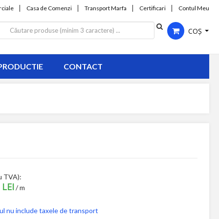
ciale
Casa de Comenzi
Transport Marfa
Certificari
Contul Meu
COȘ
PRODUCTIE
CONTACT
u TVA):
 LEI
/ m
ul nu include taxele de transport