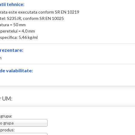
tii tehnice:
rata este executata conform SR EN 10219
otel: S235JR, conform SR EN 10025
atura = 50 mm
peretelui = 4,0 mm
specifica: 5,46 kg/ml
rezentare:
m
e valabilitate:
r UM:
 grupa:
 o grupa
 produs: