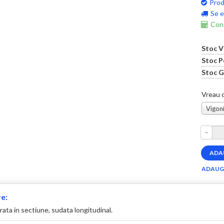
Prod
Se e
Cons
Stoc V
Stoc P
Stoc G
Vreau c
Vigoni
–
e:
ata in sectiune, sudata longitudinal.