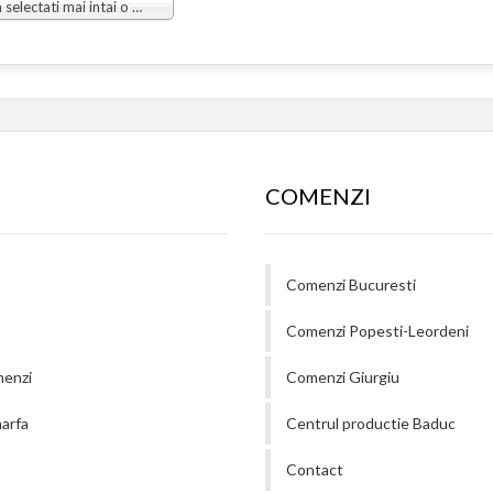
Va rugam selectati mai intai o grupa
COMENZI
Comenzi Bucuresti
Comenzi Popesti-Leordeni
menzi
Comenzi Giurgiu
arfa
Centrul productie Baduc
Contact