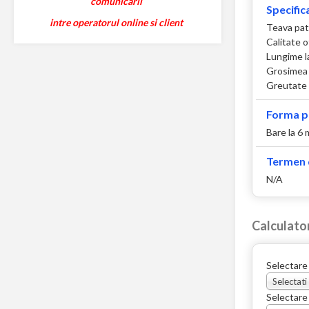
comunicarii
Specifica
intre operatorul online si client
Teava pat
Calitate 
Lungime l
Grosimea 
Greutate 
Forma p
Bare la 6 
Termen d
N/A
Calculato
Selectare
Selectati
Selectare