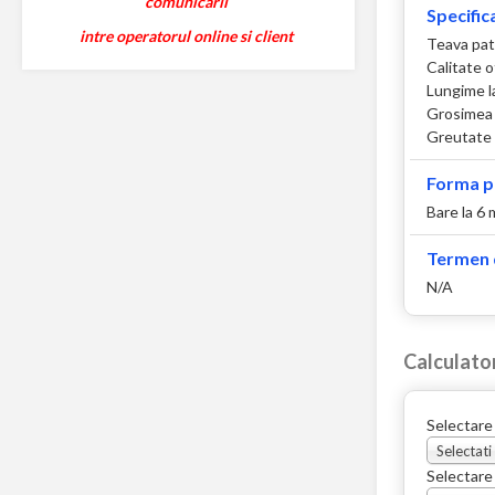
comunicarii
Specifica
intre operatorul online si client
Teava pat
Calitate 
Lungime l
Grosimea 
Greutate 
Forma p
Bare la 6 
Termen d
N/A
Calculato
Selectare
Selectati
Selectare