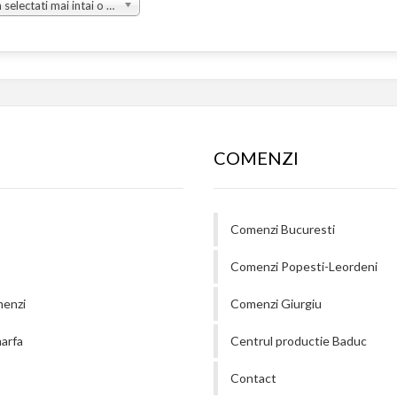
Va rugam selectati mai intai o grupa
COMENZI
Comenzi Bucuresti
Comenzi Popesti-Leordeni
menzi
Comenzi Giurgiu
arfa
Centrul productie Baduc
Contact