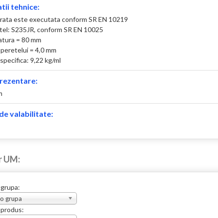
tii tehnice:
rata este executata conform SR EN 10219
otel: S235JR, conform SR EN 10025
atura = 80 mm
peretelui = 4,0 mm
specifica: 9,22 kg/ml
rezentare:
m
e valabilitate:
r UM:
 grupa:
 o grupa
 produs: