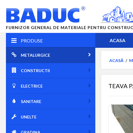
FURNIZOR GENERAL DE MATERIALE PENTRU CONSTRUCTII
ACASA
PRODUSE
METALURGICE
ACASĂ
/
M
CONSTRUCTII
TEAVA 
ELECTRICE
SANITARE
UNELTE
GRADINA