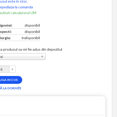
usul este in stoc
xpediaza la comanda
ultati calculatorul UM
igoniei:
disponibil
opesti:
disponibil
iurgiu:
indisponibil
a produsul sa-mi fie adus din depozitul
ei
+