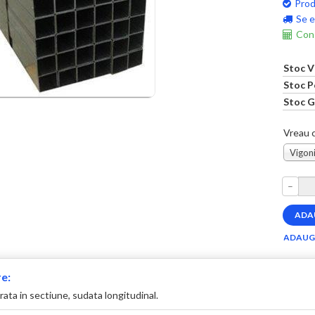
Prod
Se e
Cons
Stoc V
Stoc P
Stoc G
Vreau c
Vigoni
–
e:
ata in sectiune, sudata longitudinal.