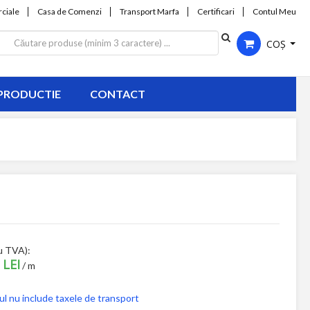
ciale
Casa de Comenzi
Transport Marfa
Certificari
Contul Meu
COȘ
PRODUCTIE
CONTACT
u TVA):
 LEI
/ m
ul nu include taxele de transport