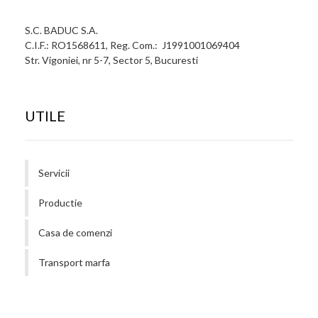
S.C. BADUC S.A.
C.I.F.: RO1568611, Reg. Com.: J1991001069404
Str. Vigoniei, nr 5-7, Sector 5, Bucuresti
UTILE
Servicii
Productie
Casa de comenzi
Transport marfa