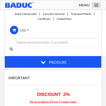
MENIU
Acasa
Zone Comerciale
Casa de Comenzi
Transport Marfa
Certificari
Contul Meu
Zone comerciale
COȘ
Compania
Servicii
Productie
Contact
PRODUSE
IMPORTANT
DISCOUNT 2%
Se acorda in Zona Comerciala