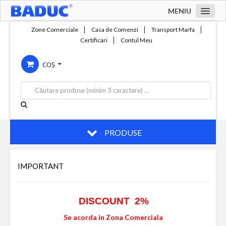
MENIU
Acasa
Zone Comerciale
Casa de Comenzi
Transport Marfa
Certificari
Contul Meu
Zone comerciale
COȘ
Compania
Servicii
Productie
Contact
PRODUSE
IMPORTANT
DISCOUNT 2%
Se acorda in Zona Comerciala