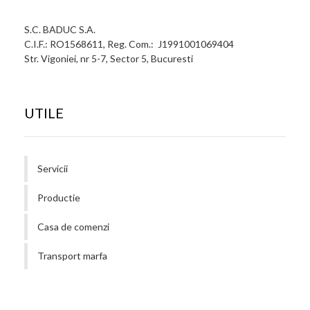
S.C. BADUC S.A.
C.I.F.: RO1568611, Reg. Com.: J1991001069404
Str. Vigoniei, nr 5-7, Sector 5, Bucuresti
UTILE
Servicii
Productie
Casa de comenzi
Transport marfa