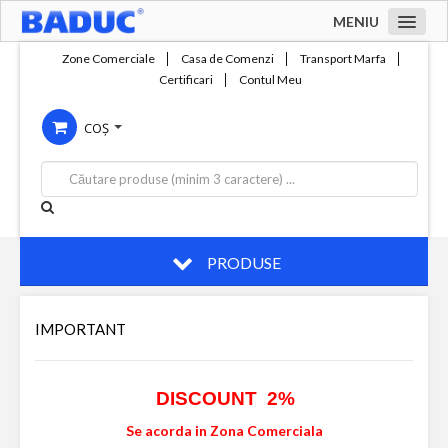
MENIU
Acasa
Zone Comerciale
Casa de Comenzi
Transport Marfa
Certificari
Contul Meu
Zone comerciale
COȘ
Compania
Servicii
Productie
Contact
PRODUSE
IMPORTANT
DISCOUNT 2%
Se acorda in Zona Comerciala