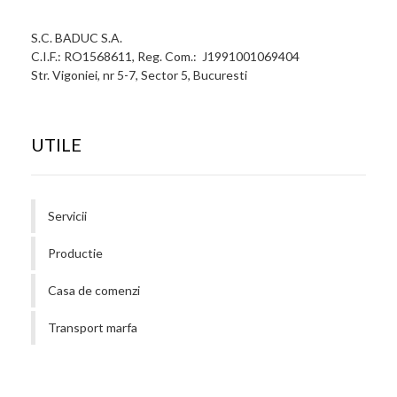
S.C. BADUC S.A.
C.I.F.: RO1568611, Reg. Com.: J1991001069404
Str. Vigoniei, nr 5-7, Sector 5, Bucuresti
UTILE
Servicii
Productie
Casa de comenzi
Transport marfa