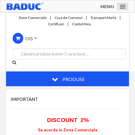
MENIU
Acasa
Zone Comerciale
Casa de Comenzi
Transport Marfa
Certificari
Contul Meu
Zone comerciale
COȘ
Compania
Servicii
Productie
Contact
PRODUSE
IMPORTANT
DISCOUNT 2%
Se acorda in Zona Comerciala