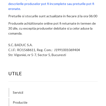
descrierile produselor pot fi incomplete sau preturile pot fi
eronate.
Preturile si stocurile sunt actualizate in fiecare zi la ora 06:00
Produsele achizitionate online pot fi returnate in termen de
30 zile, cu exceptia produselor debitate si a celor aduse la
comanda.
S.C. BADUC S.A.
C.I.F.: RO1568611, Reg. Com.: J1991001069404
Str. Vigoniei, nr 5-7, Sector 5, Bucuresti
UTILE
Servicii
Productie