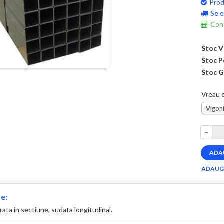
Prod
Se e
Cons
Stoc V
Stoc P
Stoc G
Vreau c
Vigoni
–
e:
ata in sectiune, sudata longitudinal.