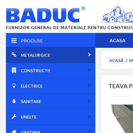
FURNIZOR GENERAL DE MATERIALE PENTRU CONSTRUCTII
ACASA
PRODUSE
METALURGICE
ACASĂ
/
M
CONSTRUCTII
TEAVA P
ELECTRICE
SANITARE
UNELTE
GRADINA