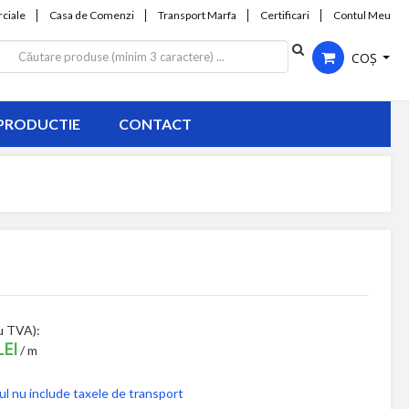
ciale
Casa de Comenzi
Transport Marfa
Certificari
Contul Meu
COȘ
PRODUCTIE
CONTACT
u TVA):
LEI
/ m
ul nu include taxele de transport