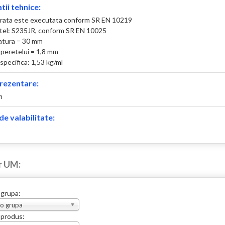
tii tehnice:
rata este executata conform SR EN 10219
otel: S235JR, conform SR EN 10025
atura = 30 mm
peretelui = 1,8 mm
specifica: 1,53 kg/ml
rezentare:
m
e valabilitate:
r UM:
 grupa:
 o grupa
 produs: