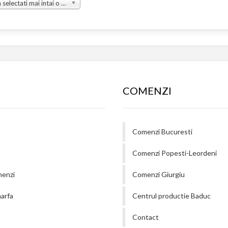
Va rugam selectati mai intai o grupa
COMENZI
Comenzi Bucuresti
Comenzi Popesti-Leordeni
menzi
Comenzi Giurgiu
arfa
Centrul productie Baduc
Contact