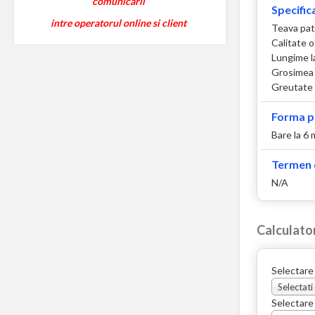
comunicarii
Specifica
intre operatorul online si client
Teava pat
Calitate 
Lungime l
Grosimea 
Greutate 
Forma p
Bare la 6 
Termen d
N/A
Calculato
Selectare
Selectati
Selectare