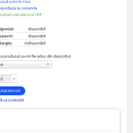
usul este in stoc
xpediaza la comanda
ultati calculatorul UM
igoniei:
disponibil
opesti:
disponibil
iurgiu:
indisponibil
a produsul sa-mi fie adus din depozitul
ei
+