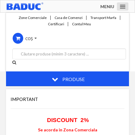
MENIU
Acasa
Zone Comerciale
Casa de Comenzi
Transport Marfa
Certificari
Contul Meu
Zone comerciale
COȘ
Compania
Servicii
Productie
Contact
PRODUSE
IMPORTANT
DISCOUNT 2%
Se acorda in Zona Comerciala