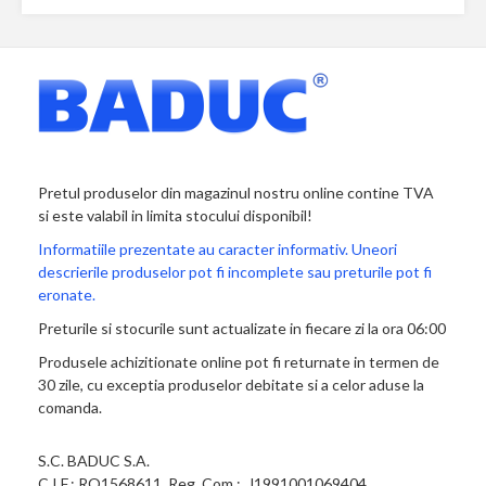
Pretul produselor din magazinul nostru online contine TVA
si este valabil in limita stocului disponibil!
Informatiile prezentate au caracter informativ. Uneori
descrierile produselor pot fi incomplete sau preturile pot fi
eronate.
Preturile si stocurile sunt actualizate in fiecare zi la ora 06:00
Produsele achizitionate online pot fi returnate in termen de
30 zile, cu exceptia produselor debitate si a celor aduse la
comanda.
S.C. BADUC S.A.
C.I.F.: RO1568611, Reg. Com.: J1991001069404