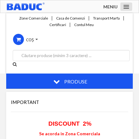
MENIU
Acasa
Zone Comerciale
Casa de Comenzi
Transport Marfa
Certificari
Contul Meu
Zone comerciale
COȘ
Compania
Servicii
Productie
Contact
PRODUSE
IMPORTANT
DISCOUNT 2%
Se acorda in Zona Comerciala