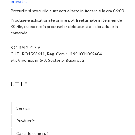
eronate.
Preturile si stocurile sunt actualizate in fiecare zi la ora 06:00
Produsele achizitionate online pot fi returnate in termen de
30 zile, cu exceptia produselor debitate si a celor aduse la
comanda.
S.C. BADUC S.A.
C.I.F.: RO1568611, Reg. Com.: J1991001069404
Str. Vigoniei, nr 5-7, Sector 5, Bucuresti
UTILE
Servicii
Productie
Casa de comenzi