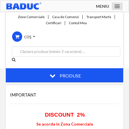
MENIU
Acasa
Zone Comerciale
Casa de Comenzi
Transport Marfa
Certificari
Contul Meu
Zone comerciale
COȘ
Compania
Servicii
Productie
Contact
PRODUSE
IMPORTANT
DISCOUNT 2%
Se acorda in Zona Comerciala