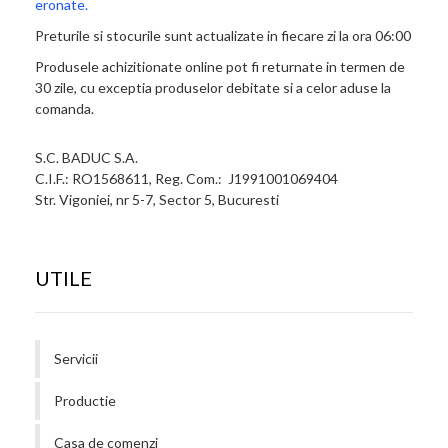
eronate.
Preturile si stocurile sunt actualizate in fiecare zi la ora 06:00
Produsele achizitionate online pot fi returnate in termen de
30 zile, cu exceptia produselor debitate si a celor aduse la
comanda.
S.C. BADUC S.A.
C.I.F.: RO1568611, Reg. Com.: J1991001069404
Str. Vigoniei, nr 5-7, Sector 5, Bucuresti
UTILE
Servicii
Productie
Casa de comenzi