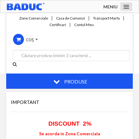
MENIU
Acasa
Zone Comerciale
Casa de Comenzi
Transport Marfa
Certificari
Contul Meu
Zone comerciale
COȘ
Compania
Servicii
Productie
Contact
PRODUSE
IMPORTANT
DISCOUNT 2%
Se acorda in Zona Comerciala