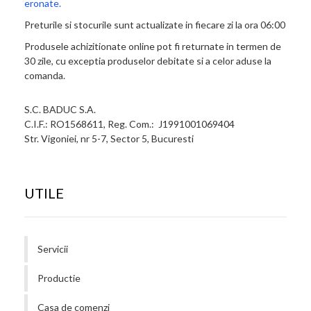
eronate.
Preturile si stocurile sunt actualizate in fiecare zi la ora 06:00
Produsele achizitionate online pot fi returnate in termen de
30 zile, cu exceptia produselor debitate si a celor aduse la
comanda.
S.C. BADUC S.A.
C.I.F.: RO1568611, Reg. Com.: J1991001069404
Str. Vigoniei, nr 5-7, Sector 5, Bucuresti
UTILE
Servicii
Productie
Casa de comenzi