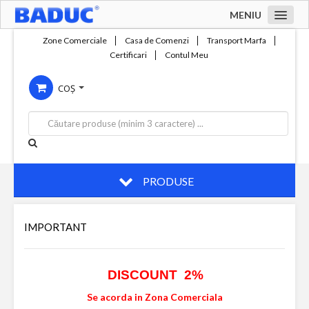
MENIU
Acasa
Zone Comerciale
Casa de Comenzi
Transport Marfa
Certificari
Contul Meu
Zone comerciale
COȘ
Compania
Servicii
Productie
Contact
PRODUSE
IMPORTANT
DISCOUNT 2%
Se acorda in Zona Comerciala