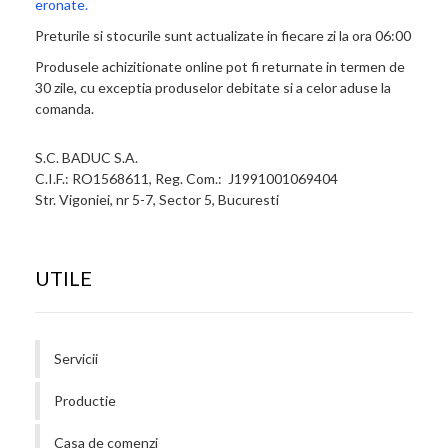
eronate.
Preturile si stocurile sunt actualizate in fiecare zi la ora 06:00
Produsele achizitionate online pot fi returnate in termen de
30 zile, cu exceptia produselor debitate si a celor aduse la
comanda.
S.C. BADUC S.A.
C.I.F.: RO1568611, Reg. Com.: J1991001069404
Str. Vigoniei, nr 5-7, Sector 5, Bucuresti
UTILE
Servicii
Productie
Casa de comenzi