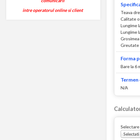
comunicarii
Specifica
intre operatorul online si client
Teava dre
Calitate 
Lungime l
Lungime l
Grosimea 
Greutate 
Forma p
Bare la 6 
Termen d
N/A
Calculato
Selectare
Selectati