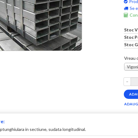
Prod
Se e
Cons
Stoc V
Stoc P
Stoc G
Vreau c
Vigoni
–
e:
tunghiulara in sectiune, sudata longitudinal.