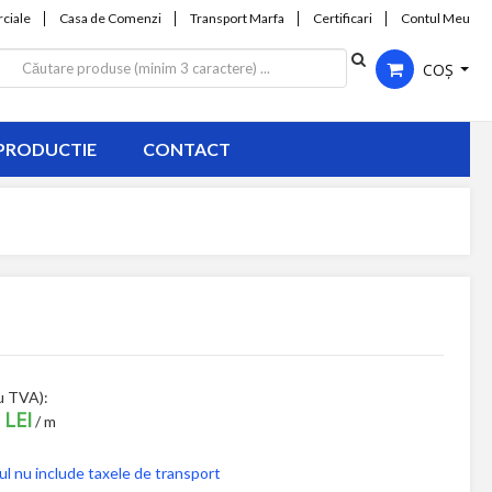
ciale
Casa de Comenzi
Transport Marfa
Certificari
Contul Meu
COȘ
PRODUCTIE
CONTACT
u TVA):
 LEI
/ m
ul nu include taxele de transport