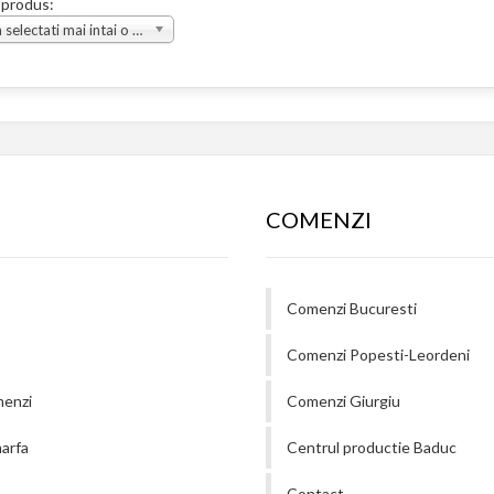
 produs:
Va rugam selectati mai intai o grupa
COMENZI
Comenzi Bucuresti
Comenzi Popesti-Leordeni
menzi
Comenzi Giurgiu
arfa
Centrul productie Baduc
Contact