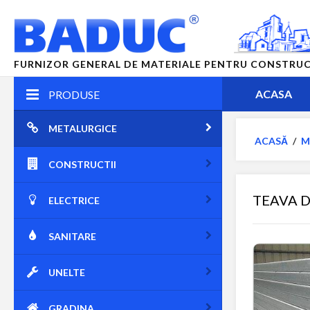
FURNIZOR GENERAL DE MATERIALE PENTRU CONSTRUCTII
ACASA
PRODUSE
METALURGICE
ACASĂ
/
M
CONSTRUCTII
TEAVA 
ELECTRICE
SANITARE
UNELTE
GRADINA