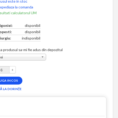
usul este in stoc
xpediaza la comanda
ultati calculatorul UM
igoniei:
disponibil
opesti:
disponibil
iurgiu:
indisponibil
a produsul sa-mi fie adus din depozitul
ei
+