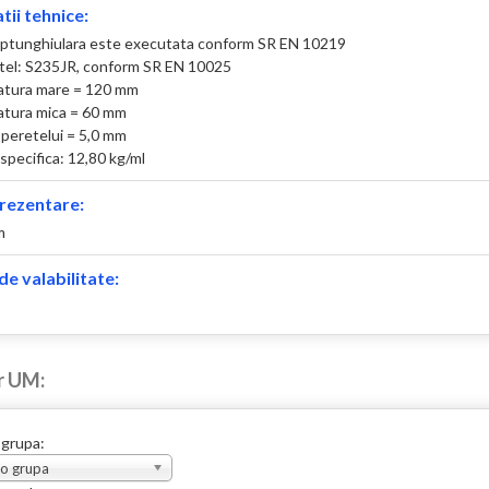
tii tehnice:
ptunghiulara este executata conform SR EN 10219
otel: S235JR, conform SR EN 10025
atura mare = 120 mm
atura mica = 60 mm
peretelui = 5,0 mm
specifica: 12,80 kg/ml
rezentare:
m
e valabilitate:
r UM:
 grupa:
 o grupa