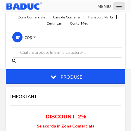
MENIU
Acasa
Zone Comerciale
Casa de Comenzi
Transport Marfa
Certificari
Contul Meu
Zone comerciale
COȘ
Compania
Servicii
Productie
Contact
PRODUSE
IMPORTANT
DISCOUNT 2%
Se acorda in Zona Comerciala