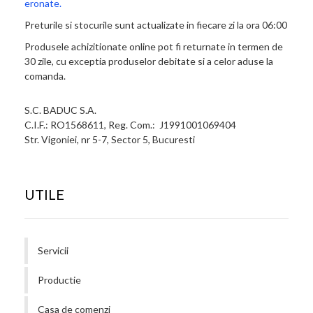
eronate.
Preturile si stocurile sunt actualizate in fiecare zi la ora 06:00
Produsele achizitionate online pot fi returnate in termen de
30 zile, cu exceptia produselor debitate si a celor aduse la
comanda.
S.C. BADUC S.A.
C.I.F.: RO1568611, Reg. Com.: J1991001069404
Str. Vigoniei, nr 5-7, Sector 5, Bucuresti
UTILE
Servicii
Productie
Casa de comenzi