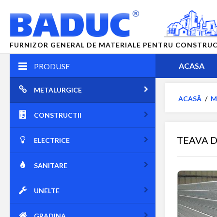
FURNIZOR GENERAL DE MATERIALE PENTRU CONSTRUCTII
ACASA
PRODUSE
METALURGICE
ACASĂ
/
M
CONSTRUCTII
TEAVA 
ELECTRICE
SANITARE
UNELTE
GRADINA