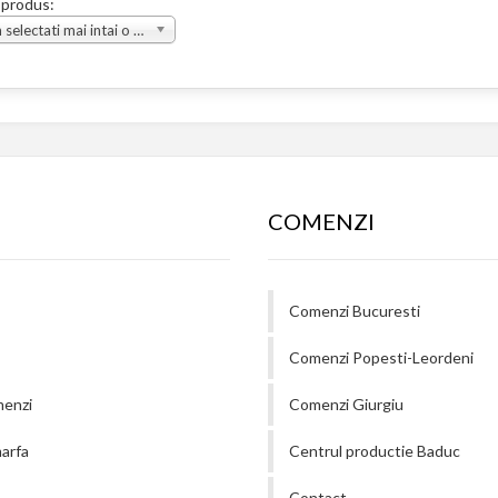
 produs:
Va rugam selectati mai intai o grupa
COMENZI
Comenzi Bucuresti
Comenzi Popesti-Leordeni
menzi
Comenzi Giurgiu
arfa
Centrul productie Baduc
Contact