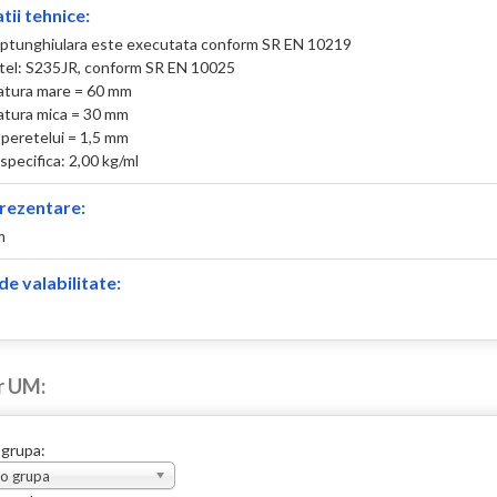
tii tehnice:
ptunghiulara este executata conform SR EN 10219
otel: S235JR, conform SR EN 10025
atura mare = 60 mm
atura mica = 30 mm
peretelui = 1,5 mm
specifica: 2,00 kg/ml
rezentare:
m
e valabilitate:
r UM:
 grupa:
 o grupa