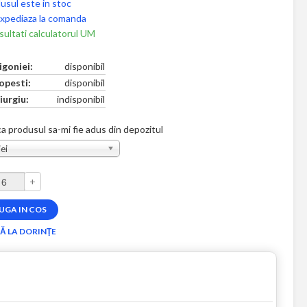
usul este in stoc
xpediaza la comanda
ultati calculatorul UM
igoniei:
disponibil
opesti:
disponibil
iurgiu:
indisponibil
a produsul sa-mi fie adus din depozitul
ei
+