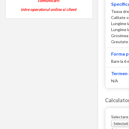
comunicarii
Specifica
intre operatorul online si client
Teava dre
Calitate 
Lungime l
Lungime l
Grosimea 
Greutate 
Forma p
Bare la 6 
Termen d
N/A
Calculato
Selectare
Selectati