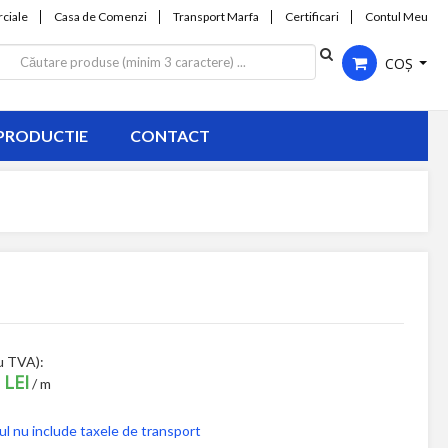
ciale
Casa de Comenzi
Transport Marfa
Certificari
Contul Meu
COȘ
PRODUCTIE
CONTACT
u TVA):
 LEI
/ m
ul nu include taxele de transport