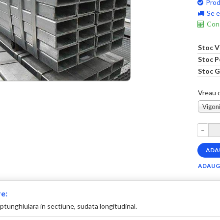
Prod
Se e
Cons
Stoc V
Stoc P
Stoc G
Vreau c
Vigoni
–
e:
tunghiulara in sectiune, sudata longitudinal.