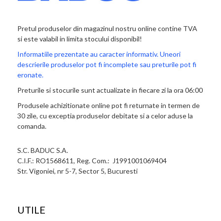
Pretul produselor din magazinul nostru online contine TVA
si este valabil in limita stocului disponibil!
Informatiile prezentate au caracter informativ. Uneori
descrierile produselor pot fi incomplete sau preturile pot fi
eronate.
Preturile si stocurile sunt actualizate in fiecare zi la ora 06:00
Produsele achizitionate online pot fi returnate in termen de
30 zile, cu exceptia produselor debitate si a celor aduse la
comanda.
S.C. BADUC S.A.
C.I.F.: RO1568611, Reg. Com.: J1991001069404
Str. Vigoniei, nr 5-7, Sector 5, Bucuresti
UTILE