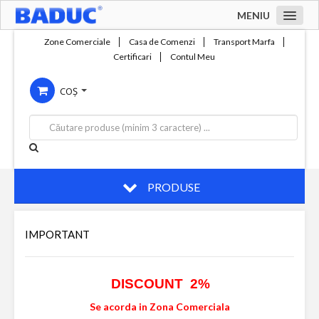
MENIU
Acasa
Zone Comerciale
Casa de Comenzi
Transport Marfa
Certificari
Contul Meu
Zone comerciale
COȘ
Compania
Servicii
Productie
Contact
PRODUSE
IMPORTANT
DISCOUNT 2%
Se acorda in Zona Comerciala