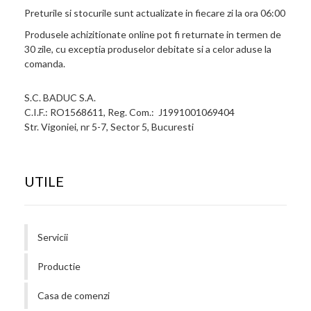
Preturile si stocurile sunt actualizate in fiecare zi la ora 06:00
Produsele achizitionate online pot fi returnate in termen de
30 zile, cu exceptia produselor debitate si a celor aduse la
comanda.
S.C. BADUC S.A.
C.I.F.: RO1568611, Reg. Com.: J1991001069404
Str. Vigoniei, nr 5-7, Sector 5, Bucuresti
UTILE
Servicii
Productie
Casa de comenzi