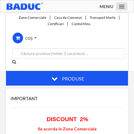
MENIU
Acasa
Zone Comerciale
Casa de Comenzi
Transport Marfa
Certificari
Contul Meu
Zone comerciale
COȘ
Compania
Servicii
Productie
Contact
PRODUSE
IMPORTANT
DISCOUNT 2%
Se acorda in Zona Comerciala