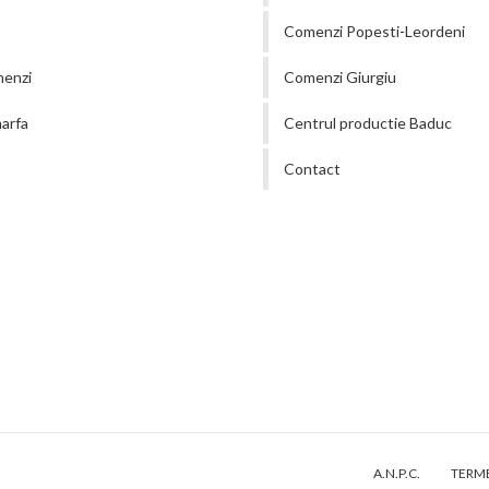
Comenzi Popesti-Leordeni
menzi
Comenzi Giurgiu
arfa
Centrul productie Baduc
Contact
A.N.P.C.
TERME