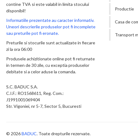
contine TVA si este valabil in limita stocului
Productie
disponibil!
Informatiile prezentate au caracter informativ.
Casa de co
Uneori descrierile produselor pot fi incomplete
sau preturile pot fi eronate.
Transport m
Preturile si stocurile sunt actualizate in fiecare
zi la ora 06:00
Produsele achizitionate online pot fi returnate
in termen de 30 zile, cu exceptia produselor
debitate si a celor aduse la comanda.
S.C. BADUC S.A.
C.I.F.: RO1568611, Reg. Com.:
J1991001069404
Str. Vigoniei, nr 5-7, Sector 5, Bucuresti
© 2026
BADUC
. Toate drepturile rezervate.