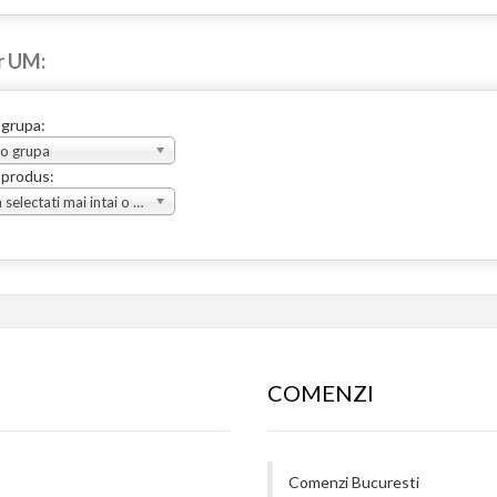
r UM:
 grupa:
 o grupa
 produs:
Va rugam selectati mai intai o grupa
COMENZI
Comenzi Bucuresti