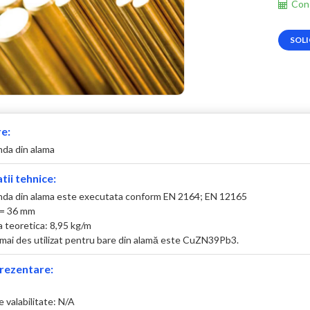
Cons
SOLI
e:
nda din alama
tii tehnice:
nda din alama este executata conform EN 2164; EN 12165
 = 36 mm
 teoretica: 8,95 kg/m
l mai des utilizat pentru bare din alamă este CuZN39Pb3.
rezentare:
 valabilitate: N/A