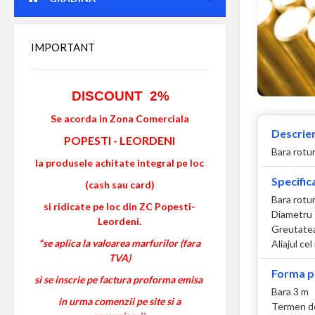
IMPORTANT
DISCOUNT 2%
Se acorda in Zona Comerciala
Descrier
POPESTI
-
LEORDENI
Bara rotu
la produsele achitate integral pe loc
Specifica
(cash sau card)
Bara rotu
si ridicate pe loc din ZC Popesti-
Diametru
Leordeni.
Greutatea
*se aplica la valoarea marfurilor (fara
Aliajul ce
TVA)
Forma p
si se inscrie pe factura proforma emisa
Bara 3 m
in urma comenzii pe site si a
Termen de