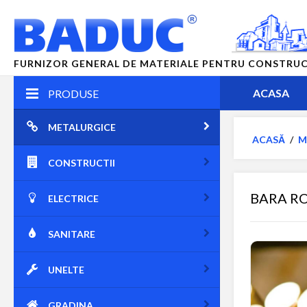
FURNIZOR GENERAL DE MATERIALE PENTRU CONSTRUCTII
ACASA
PRODUSE
METALURGICE
ACASĂ
/
M
CONSTRUCTII
BARA R
ELECTRICE
SANITARE
UNELTE
GRADINA