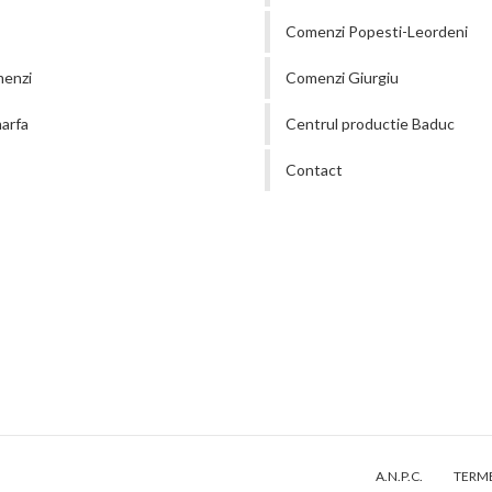
Comenzi Popesti-Leordeni
menzi
Comenzi Giurgiu
arfa
Centrul productie Baduc
Contact
A.N.P.C.
TERME