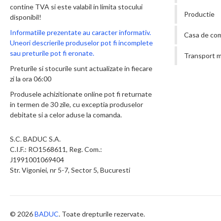
contine TVA si este valabil in limita stocului
Productie
disponibil!
Informatiile prezentate au caracter informativ.
Casa de co
Uneori descrierile produselor pot fi incomplete
sau preturile pot fi eronate.
Transport m
Preturile si stocurile sunt actualizate in fiecare
zi la ora 06:00
Produsele achizitionate online pot fi returnate
in termen de 30 zile, cu exceptia produselor
debitate si a celor aduse la comanda.
S.C. BADUC S.A.
C.I.F.: RO1568611, Reg. Com.:
J1991001069404
Str. Vigoniei, nr 5-7, Sector 5, Bucuresti
© 2026
BADUC
. Toate drepturile rezervate.