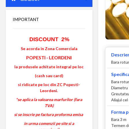
IMPORTANT
DISCOUNT 2%
Se acorda in Zona Comerciala
Descrier
POPESTI
-
LEORDENI
Bara rotu
la produsele achitate integral pe loc
Specifica
(cash sau card)
Bara rotu
si ridicate pe loc din ZC Popesti-
Diametru
Leordeni.
Greutatea
*se aplica la valoarea marfurilor (fara
Aliajul ce
TVA)
Forma p
si se inscrie pe factura proforma emisa
Bara 3 m
in urma comenzii pe site si a
Termen de