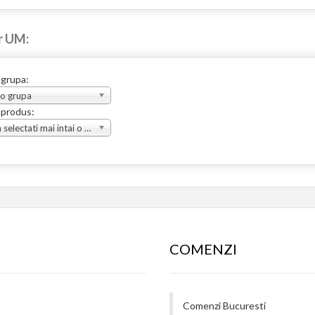
r UM:
 grupa:
 o grupa
 produs:
Va rugam selectati mai intai o grupa
COMENZI
Comenzi Bucuresti