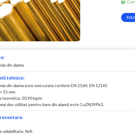
Cons
SOLI
e:
nda din alama
tii tehnice:
nda din alama este executata conform EN 2164; EN 12165
 = 55 mm
 teoretica: 20,90 kg/m
l mai des utilizat pentru bare din alamă este CuZN39Pb3.
rezentare:
 valabilitate: N/A