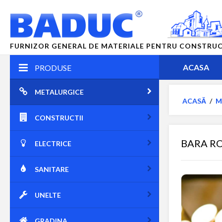
FURNIZOR GENERAL DE MATERIALE PENTRU CONSTRUCTII
ACASA
PRODUSE
METALURGICE
ACASĂ
/
M
CONSTRUCTII
BARA R
ELECTRICE
SANITARE
UNELTE
GRADINA