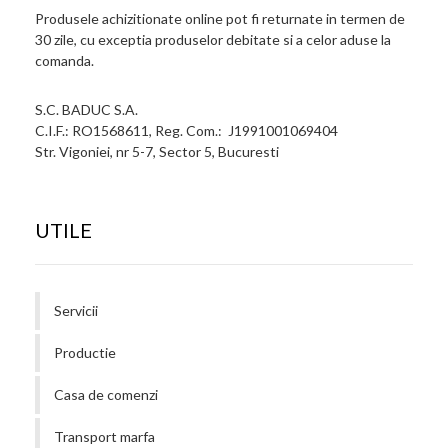
Produsele achizitionate online pot fi returnate in termen de
30 zile, cu exceptia produselor debitate si a celor aduse la
comanda.
S.C. BADUC S.A.
C.I.F.: RO1568611, Reg. Com.: J1991001069404
Str. Vigoniei, nr 5-7, Sector 5, Bucuresti
UTILE
Servicii
Productie
Casa de comenzi
Transport marfa