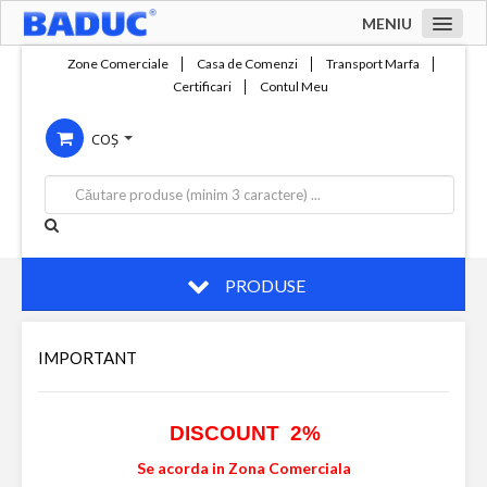
MENIU
Acasa
Zone Comerciale
Casa de Comenzi
Transport Marfa
Certificari
Contul Meu
Zone comerciale
COȘ
Compania
Servicii
Productie
Contact
PRODUSE
IMPORTANT
DISCOUNT 2%
Se acorda in Zona Comerciala