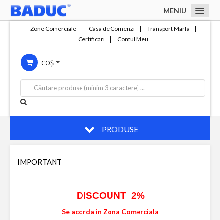
MENIU
Acasa
Zone Comerciale
Casa de Comenzi
Transport Marfa
Certificari
Contul Meu
Zone comerciale
COȘ
Compania
Servicii
Productie
Contact
PRODUSE
IMPORTANT
DISCOUNT 2%
Se acorda in Zona Comerciala