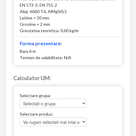
EN 573-3; EN 755-2
Aliaj: 6060 T6, AlMgSi0,5
Latime = 30 mm
Grosime = 2 mm
Greutatea teoretica: 0,60 kg/m
Forma prezentare:
Bara 6 m
Termen de valabilitate: N/A
Calculator UM:
Selectare grupa:
Selectare produs: