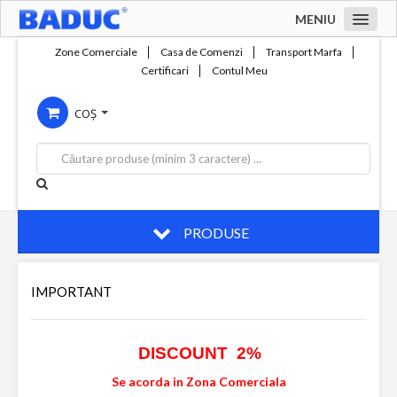
MENIU
Acasa
Zone Comerciale
Casa de Comenzi
Transport Marfa
Certificari
Contul Meu
Zone comerciale
COȘ
Compania
Servicii
Productie
Contact
PRODUSE
IMPORTANT
DISCOUNT 2%
Se acorda in Zona Comerciala