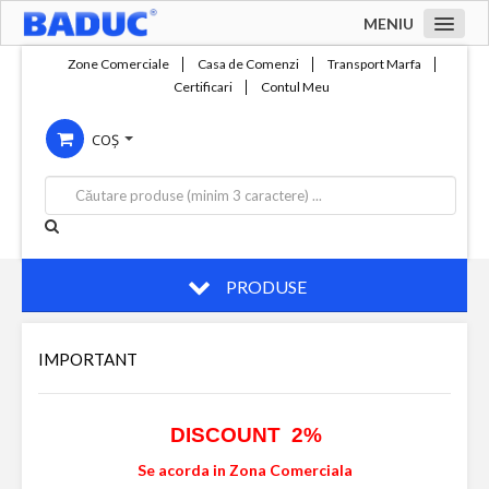
MENIU
Acasa
Zone Comerciale
Casa de Comenzi
Transport Marfa
Certificari
Contul Meu
Zone comerciale
COȘ
Compania
Servicii
Productie
Contact
PRODUSE
IMPORTANT
DISCOUNT 2%
Se acorda in Zona Comerciala