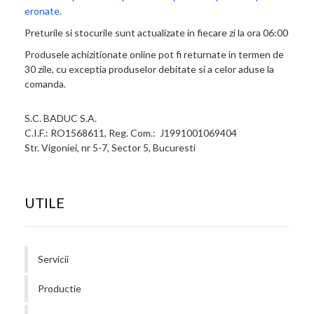
eronate.
Preturile si stocurile sunt actualizate in fiecare zi la ora 06:00
Produsele achizitionate online pot fi returnate in termen de
30 zile, cu exceptia produselor debitate si a celor aduse la
comanda.
S.C. BADUC S.A.
C.I.F.: RO1568611, Reg. Com.: J1991001069404
Str. Vigoniei, nr 5-7, Sector 5, Bucuresti
UTILE
Servicii
Productie