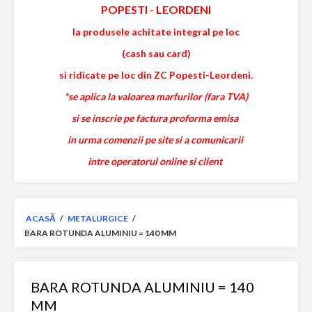
POPESTI
-
LEORDENI
la produsele achitate integral pe loc
(cash sau card)
si ridicate pe loc din ZC Popesti-Leordeni.
*se aplica la valoarea marfurilor (fara TVA)
si se inscrie pe factura proforma emisa
in urma comenzii pe site si a comunicarii
intre operatorul online si client
ACASĂ
/
METALURGICE
/
BARA ROTUNDA ALUMINIU = 140 MM
BARA ROTUNDA ALUMINIU = 140
MM