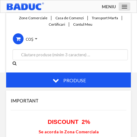
MENIU
Acasa
Zone Comerciale
Casa de Comenzi
Transport Marfa
Certificari
Contul Meu
Zone comerciale
COȘ
Compania
Servicii
Productie
Contact
PRODUSE
IMPORTANT
DISCOUNT 2%
Se acorda in Zona Comerciala