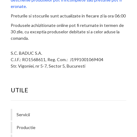
eronate.
Preturile si stocurile sunt actualizate in fiecare zi la ora 06:00
Produsele achizitionate online pot fi returnate in termen de
30 zile, cu exceptia produselor debitate si a celor aduse la
comanda.
S.C. BADUC S.A.
C.I.F.: RO1568611, Reg. Com.: J1991001069404
Str. Vigoniei, nr 5-7, Sector 5, Bucuresti
UTILE
Servicii
Productie