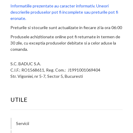
Informatiile prezentate au caracter informativ. Uneori
descrierile produselor pot fi incomplete sau preturile pot fi
eronate.
Preturile si stocurile sunt actualizate in fiecare zi la ora 06:00
Produsele achizitionate online pot fi returnate in termen de
30 zile, cu exceptia produselor debitate si a celor aduse la
comanda.
S.C. BADUC S.A.
C.I.F.: RO1568611, Reg. Com.: J1991001069404
Str. Vigoniei, nr 5-7, Sector 5, Bucuresti
UTILE
Servicii