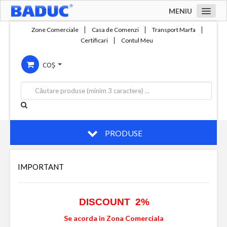
MENIU
Acasa
Zone Comerciale
Casa de Comenzi
Transport Marfa
Certificari
Contul Meu
Zone comerciale
COȘ
Compania
Servicii
Productie
Contact
PRODUSE
IMPORTANT
DISCOUNT 2%
Se acorda in Zona Comerciala