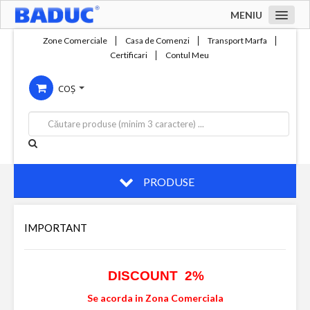
MENIU
Acasa
Zone Comerciale
Casa de Comenzi
Transport Marfa
Certificari
Contul Meu
Zone comerciale
COȘ
Compania
Servicii
Productie
Contact
PRODUSE
IMPORTANT
DISCOUNT 2%
Se acorda in Zona Comerciala