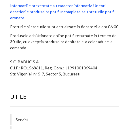
Informatiile prezentate au caracter informativ. Uneori
descrierile produselor pot fi incomplete sau preturile pot fi
eronate.
Preturile si stocurile sunt actualizate in fiecare zi la ora 06:00
Produsele achizitionate online pot fi returnate in termen de
30 zile, cu exceptia produselor debitate si a celor aduse la
comanda.
S.C. BADUC S.A.
C.I.F.: RO1568611, Reg. Com.: J1991001069404
Str. Vigoniei, nr 5-7, Sector 5, Bucuresti
UTILE
Servicii