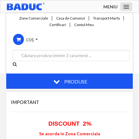
MENIU
Acasa
Zone Comerciale
Casa de Comenzi
Transport Marfa
Certificari
Contul Meu
Zone comerciale
COȘ
Compania
Servicii
Productie
Contact
PRODUSE
IMPORTANT
DISCOUNT 2%
Se acorda in Zona Comerciala