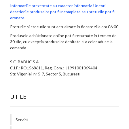
Informatiile prezentate au caracter informativ. Uneori
descrierile produselor pot fi incomplete sau preturile pot fi
eronate.
Preturile si stocurile sunt actualizate in fiecare zi la ora 06:00
Produsele achizitionate online pot fi returnate in termen de
30 zile, cu exceptia produselor debitate si a celor aduse la
comanda.
S.C. BADUC S.A.
C.I.F.: RO1568611, Reg. Com.: J1991001069404
Str. Vigoniei, nr 5-7, Sector 5, Bucuresti
UTILE
Servicii