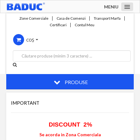
MENIU
Acasa
Zone Comerciale
Casa de Comenzi
Transport Marfa
Certificari
Contul Meu
Zone comerciale
COȘ
Compania
Servicii
Productie
Contact
PRODUSE
IMPORTANT
DISCOUNT 2%
Se acorda in Zona Comerciala