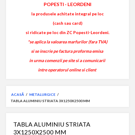
POPESTI
-
LEORDENI
la produsele achitate integral pe loc
(cash sau card)
si ridicate pe loc din ZC Popesti-Leordeni.
*se aplica la valoarea marfurilor (fara TVA)
si se inscrie pe factura proforma emisa
in urma comenzii pe site si a comunicarii
intre operatorul online si client
ACASĂ
/
METALURGICE
/
TABLA ALUMINIU STRIATA 3X1250X2500 MM
TABLA ALUMINIU STRIATA
3X1250X2500 MM