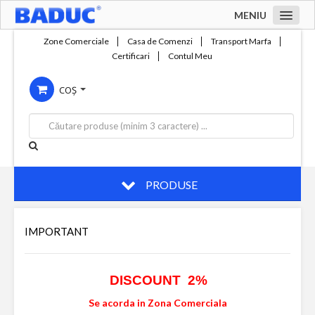
MENIU
Acasa
Zone Comerciale
Casa de Comenzi
Transport Marfa
Certificari
Contul Meu
Zone comerciale
COȘ
Compania
Servicii
Productie
Contact
PRODUSE
IMPORTANT
DISCOUNT 2%
Se acorda in Zona Comerciala