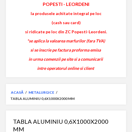
POPESTI
-
LEORDENI
la produsele achitate integral pe loc
(cash sau card)
si ridicate pe loc din ZC Popesti-Leordeni.
*se aplica la valoarea marfurilor (fara TVA)
si se inscrie pe factura proforma emisa
in urma comenzii pe site si a comunicarii
intre operatorul online si client
ACASĂ
/
METALURGICE
/
TABLA ALUMINIU 0,6X1000X2000 MM
TABLA ALUMINIU 0,6X1000X2000
MM