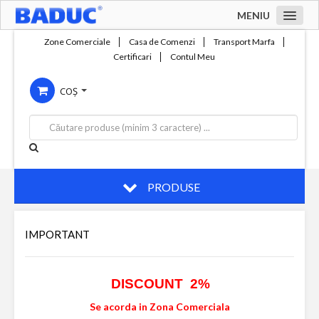
MENIU
Acasa
Zone Comerciale
Casa de Comenzi
Transport Marfa
Certificari
Contul Meu
Zone comerciale
COȘ
Compania
Servicii
Productie
Contact
PRODUSE
IMPORTANT
DISCOUNT 2%
Se acorda in Zona Comerciala