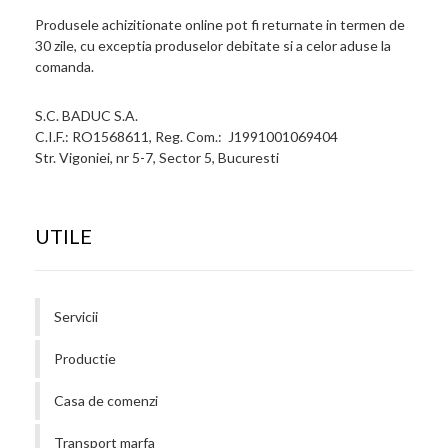
Produsele achizitionate online pot fi returnate in termen de
30 zile, cu exceptia produselor debitate si a celor aduse la
comanda.
S.C. BADUC S.A.
C.I.F.: RO1568611, Reg. Com.: J1991001069404
Str. Vigoniei, nr 5-7, Sector 5, Bucuresti
UTILE
Servicii
Productie
Casa de comenzi
Transport marfa