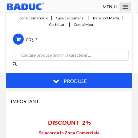
MENIU
Acasa
Zone Comerciale
Casa de Comenzi
Transport Marfa
Certificari
Contul Meu
Zone comerciale
COȘ
Compania
Servicii
Productie
Contact
PRODUSE
IMPORTANT
DISCOUNT 2%
Se acorda in Zona Comerciala