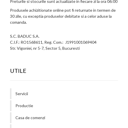
Preturile si stocurile sunt actualizate in fiecare zi la ora 06:00
Produsele achizitionate online pot fi returnate in termen de
30 zile, cu exceptia produselor debitate si a celor aduse la
comanda.
S.C. BADUC S.A.
C.I.F.: RO1568611, Reg. Com.: J1991001069404
Str. Vigoniei, nr 5-7, Sector 5, Bucuresti
UTILE
Servicii
Productie
Casa de comenzi