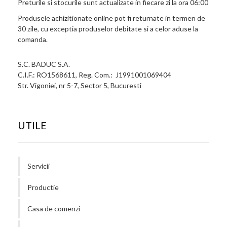
Preturile si stocurile sunt actualizate in fiecare zi la ora 06:00
Produsele achizitionate online pot fi returnate in termen de
30 zile, cu exceptia produselor debitate si a celor aduse la
comanda.
S.C. BADUC S.A.
C.I.F.: RO1568611, Reg. Com.: J1991001069404
Str. Vigoniei, nr 5-7, Sector 5, Bucuresti
UTILE
Servicii
Productie
Casa de comenzi