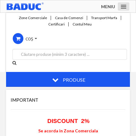
MENIU
Acasa
Zone Comerciale
Casa de Comenzi
Transport Marfa
Certificari
Contul Meu
Zone comerciale
COȘ
Compania
Servicii
Productie
Contact
PRODUSE
IMPORTANT
DISCOUNT 2%
Se acorda in Zona Comerciala