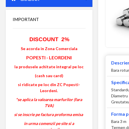
IMPORTANT
DISCOUNT 2%
Se acorda in Zona Comerciala
POPESTI
-
LEORDENI
Descrier
la produsele achitate integral pe loc
Bara rotu
(cash sau card)
Specifica
si ridicate pe loc din ZC Popesti-
Standardul
Leordeni.
Diametru
*se aplica la valoarea marfurilor (fara
Greutatea
TVA)
Forma p
si se inscrie pe factura proforma emisa
Bara 3 m
in urma comenzii pe site si a
Termen de