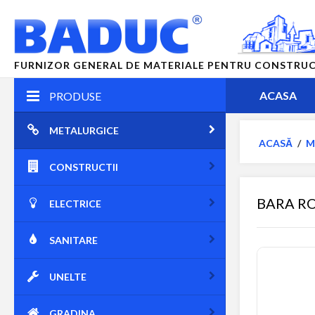
FURNIZOR GENERAL DE MATERIALE PENTRU CONSTRUCTII
ACASA
PRODUSE
METALURGICE
ACASĂ
/
M
CONSTRUCTII
BARA R
ELECTRICE
SANITARE
UNELTE
GRADINA