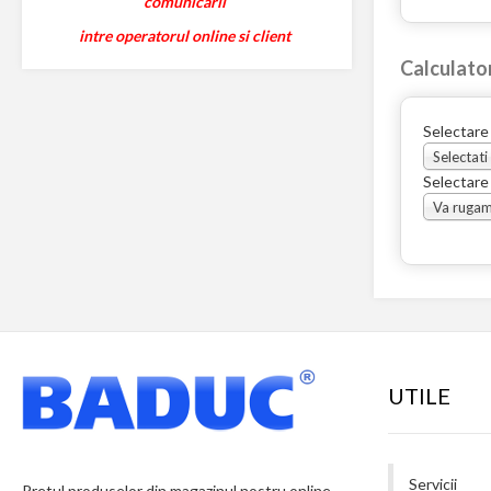
comunicarii
intre operatorul online si client
Calculato
Selectare
Selectati
Selectare
UTILE
Servicii
Pretul produselor din magazinul nostru online