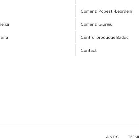
Comenzi Popesti-Leordeni
menzi
Comenzi Giurgiu
arfa
Centrul productie Baduc
Contact
A.N.P.C.
TERME