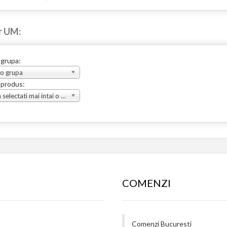
r UM:
 grupa:
 o grupa
 produs:
Va rugam selectati mai intai o grupa
COMENZI
Comenzi Bucuresti