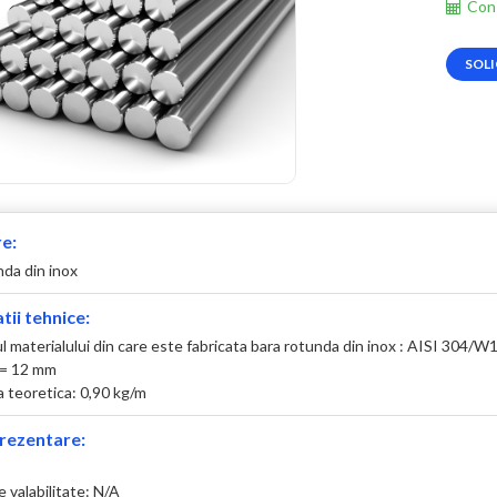
Cons
SOLI
e:
nda din inox
tii tehnice:
 materialului din care este fabricata bara rotunda din inox : AISI 304/W
 = 12 mm
 teoretica: 0,90 kg/m
rezentare:
 valabilitate: N/A