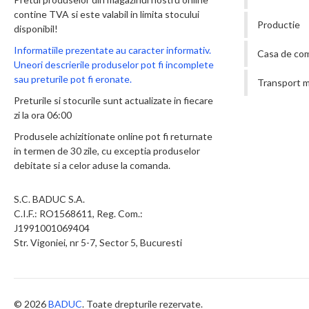
contine TVA si este valabil in limita stocului
Productie
disponibil!
Informatiile prezentate au caracter informativ.
Casa de co
Uneori descrierile produselor pot fi incomplete
sau preturile pot fi eronate.
Transport m
Preturile si stocurile sunt actualizate in fiecare
zi la ora 06:00
Produsele achizitionate online pot fi returnate
in termen de 30 zile, cu exceptia produselor
debitate si a celor aduse la comanda.
S.C. BADUC S.A.
C.I.F.: RO1568611, Reg. Com.:
J1991001069404
Str. Vigoniei, nr 5-7, Sector 5, Bucuresti
© 2026
BADUC
. Toate drepturile rezervate.