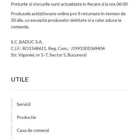
Preturile si stocurile sunt actualizate in fiecare zi la ora 06:00
Produsele achizitionate online pot fi returnate in termen de
30 zile, cu exceptia produselor debitate si a celor aduse la
comanda.
S.C. BADUC S.A.
C.I.F.: RO1568611, Reg. Com.: J1991001069404
Str. Vigoniei, nr 5-7, Sector 5, Bucuresti
UTILE
Servicii
Productie
Casa de comenzi