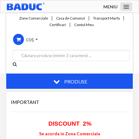
MENIU
Acasa
Zone Comerciale
Casa de Comenzi
Transport Marfa
Certificari
Contul Meu
Zone comerciale
COȘ
Compania
Servicii
Productie
Contact
PRODUSE
IMPORTANT
DISCOUNT 2%
Se acorda in Zona Comerciala