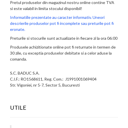
Pretul produselor din magazinul nostru online contine TVA
si este valabil in limita stocului disponibil!
Informatiile prezentate au caracter informativ. Uneori
descrierile produselor pot fi incomplete sau preturile pot fi
eronate.
Preturile si stocurile sunt actualizate in fiecare zi la ora 06:00
Produsele achizitionate online pot fi returnate in termen de
30 zile, cu exceptia produselor debitate si a celor aduse la
comanda.
S.C. BADUC S.A.
C.I.F.: RO1568611, Reg. Com.: J1991001069404
Str. Vigoniei, nr 5-7, Sector 5, Bucuresti
UTILE