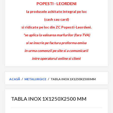
POPESTI
-
LEORDENI
la produsele achitate integral pe loc
(cash sau card)
si ridicate pe loc din ZC Popesti-Leordeni.
*se aplica la valoarea marfurilor (fara TVA)
si se inscrie pe factura proforma emisa
in urma comenzii pe site si a comunicarii
intre operatorul online si client
ACASĂ
/
METALURGICE
/
TABLA INOX 1X1250X2500 MM
TABLA INOX 1X1250X2500 MM