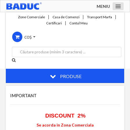
MENIU
Acasa
Zone Comerciale
Casa de Comenzi
Transport Marfa
Certificari
Contul Meu
Zone comerciale
COȘ
Compania
Servicii
Productie
Contact
PRODUSE
IMPORTANT
DISCOUNT 2%
Se acorda in Zona Comerciala