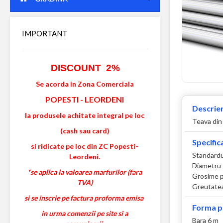
IMPORTANT
DISCOUNT 2%
Se acorda in Zona Comerciala
POPESTI
-
LEORDENI
Descrier
la produsele achitate integral pe loc
Teava din 
(cash sau card)
Specifica
si ridicate pe loc din ZC Popesti-
Standardul
Leordeni.
Diametru
*se aplica la valoarea marfurilor (fara
Grosime p
TVA)
Greutatea
si se inscrie pe factura proforma emisa
Forma p
in urma comenzii pe site si a
Bara 6 m