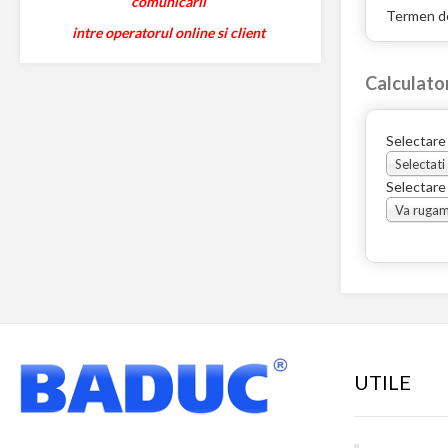
comunicarii
Termen de
intre operatorul online si client
Calculato
Selectare
Selectati
Selectare
UTILE