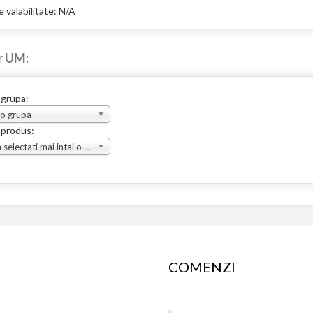
 valabilitate: N/A
r UM:
 grupa:
 o grupa
 produs:
Va rugam selectati mai intai o grupa
COMENZI