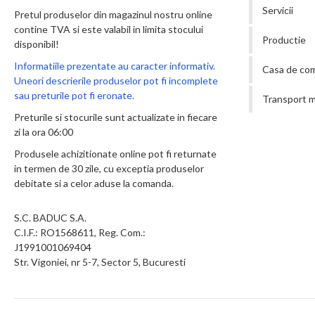
Servicii
Pretul produselor din magazinul nostru online
contine TVA si este valabil in limita stocului
Productie
disponibil!
Informatiile prezentate au caracter informativ.
Casa de co
Uneori descrierile produselor pot fi incomplete
sau preturile pot fi eronate.
Transport m
Preturile si stocurile sunt actualizate in fiecare
zi la ora 06:00
Produsele achizitionate online pot fi returnate
in termen de 30 zile, cu exceptia produselor
debitate si a celor aduse la comanda.
S.C. BADUC S.A.
C.I.F.: RO1568611, Reg. Com.:
J1991001069404
Str. Vigoniei, nr 5-7, Sector 5, Bucuresti