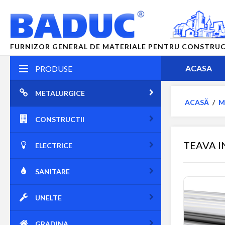
FURNIZOR GENERAL DE MATERIALE PENTRU CONSTRUCTII
ACASA
PRODUSE
METALURGICE
ACASĂ
/
M
CONSTRUCTII
TEAVA I
ELECTRICE
SANITARE
UNELTE
GRADINA