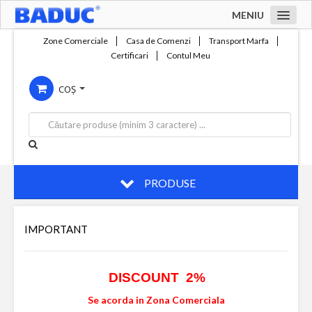
MENIU
Acasa
Zone Comerciale
Casa de Comenzi
Transport Marfa
Certificari
Contul Meu
Zone comerciale
COȘ
Compania
Servicii
Productie
Contact
PRODUSE
IMPORTANT
DISCOUNT 2%
Se acorda in Zona Comerciala