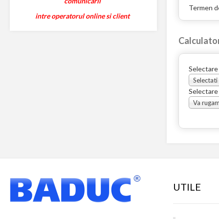
comunicarii
Termen de
intre operatorul online si client
Calculato
Selectare
Selectati
Selectare
UTILE