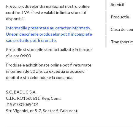
Servicii
Pretul produselor din magazinul nostru online
contine TVA si este valabil in limita stocului
Productie
disponibil!
Informatiile prezentate au caracter informativ.
Casa de co
Uneori descrierile produselor pot fi incomplete
sau preturile pot fi eronate.
Transport m
Preturile si stocurile sunt actualizate in fiecare
zi la ora 06:00
Produsele achizitionate online pot fi returnate
in termen de 30 zile, cu exceptia produselor
debitate si a celor aduse la comanda.
S.C. BADUC S.A.
C.I.F.: RO1568611, Reg. Com.:
J1991001069404
Str. Vigoniei, nr 5-7, Sector 5, Bucuresti