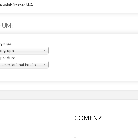
 valabilitate: N/A
r UM:
 grupa:
 o grupa
 produs:
Va rugam selectati mai intai o grupa
COMENZI