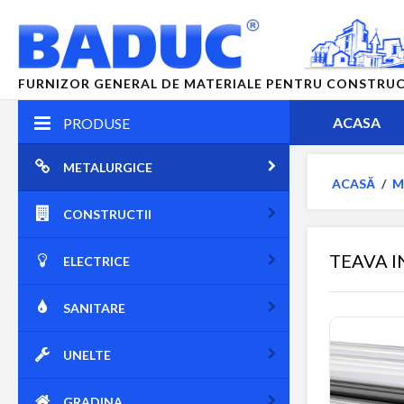
FURNIZOR GENERAL DE MATERIALE PENTRU CONSTRUCTII
ACASA
PRODUSE
METALURGICE
ACASĂ
/
M
CONSTRUCTII
TEAVA I
ELECTRICE
SANITARE
UNELTE
GRADINA