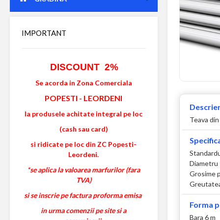
IMPORTANT
DISCOUNT 2%
Se acorda in Zona Comerciala
POPESTI
-
LEORDENI
Descrier
la produsele achitate integral pe loc
Teava din
(cash sau card)
Specifica
si ridicate pe loc din ZC Popesti-
Standardul
Leordeni.
Diametru
*se aplica la valoarea marfurilor (fara
Grosime p
TVA)
Greutatea
si se inscrie pe factura proforma emisa
Forma p
in urma comenzii pe site si a
Bara 6 m