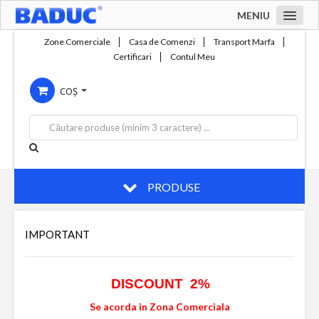
MENIU
Acasa
Zone Comerciale
Casa de Comenzi
Transport Marfa
Certificari
Contul Meu
Zone comerciale
COȘ
Compania
Servicii
Productie
Contact
PRODUSE
IMPORTANT
DISCOUNT 2%
Se acorda in Zona Comerciala