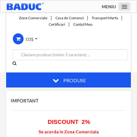
MENIU
Acasa
Zone Comerciale
Casa de Comenzi
Transport Marfa
Certificari
Contul Meu
Zone comerciale
COȘ
Compania
Servicii
Productie
Contact
PRODUSE
IMPORTANT
DISCOUNT 2%
Se acorda in Zona Comerciala