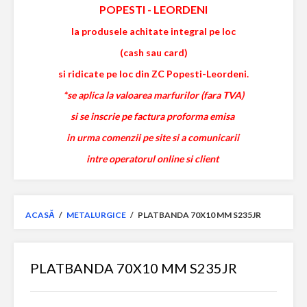
POPESTI
-
LEORDENI
la produsele achitate integral pe loc
(cash sau card)
si ridicate pe loc din ZC Popesti-Leordeni.
*se aplica la valoarea marfurilor (fara TVA)
si se inscrie pe factura proforma emisa
in urma comenzii pe site si a comunicarii
intre operatorul online si client
ACASĂ
/
METALURGICE
/
PLATBANDA 70X10 MM S235JR
PLATBANDA 70X10 MM S235JR