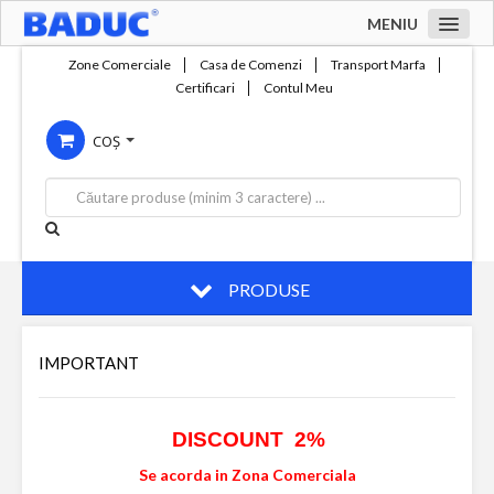
MENIU
Acasa
Zone Comerciale
Casa de Comenzi
Transport Marfa
Certificari
Contul Meu
Zone comerciale
COȘ
Compania
Servicii
Productie
Contact
PRODUSE
IMPORTANT
DISCOUNT 2%
Se acorda in Zona Comerciala