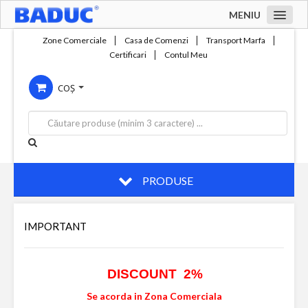
MENIU
Acasa
Zone Comerciale
Casa de Comenzi
Transport Marfa
Certificari
Contul Meu
Zone comerciale
COȘ
Compania
Servicii
Productie
Contact
PRODUSE
IMPORTANT
DISCOUNT 2%
Se acorda in Zona Comerciala