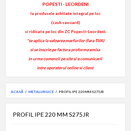
POPESTI
-
LEORDENI
la produsele achitate integral pe loc
(cash sau card)
si ridicate pe loc din ZC Popesti-Leordeni.
*se aplica la valoarea marfurilor (fara TVA)
si se inscrie pe factura proforma emisa
in urma comenzii pe site si a comunicarii
intre operatorul online si client
ACASĂ
/
METALURGICE
/
PROFIL IPE 220 MM S275JR
PROFIL IPE 220 MM S275JR