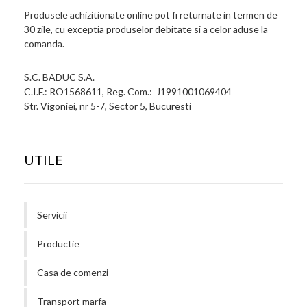
Produsele achizitionate online pot fi returnate in termen de
30 zile, cu exceptia produselor debitate si a celor aduse la
comanda.
S.C. BADUC S.A.
C.I.F.: RO1568611, Reg. Com.: J1991001069404
Str. Vigoniei, nr 5-7, Sector 5, Bucuresti
UTILE
Servicii
Productie
Casa de comenzi
Transport marfa