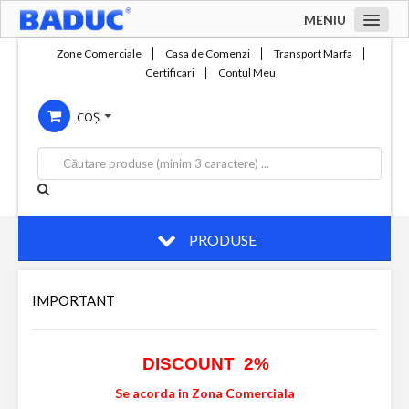
MENIU
Acasa
Zone Comerciale
Casa de Comenzi
Transport Marfa
Certificari
Contul Meu
Zone comerciale
COȘ
Compania
Servicii
Productie
Contact
PRODUSE
IMPORTANT
DISCOUNT 2%
Se acorda in Zona Comerciala