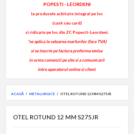
POPESTI
-
LEORDENI
la produsele achitate integral pe loc
(cash sau card)
si ridicate pe loc din ZC Popesti-Leordeni.
*se aplica la valoarea marfurilor (fara TVA)
si se inscrie pe factura proforma emisa
in urma comenzii pe site si a comunicarii
intre operatorul online si client
ACASĂ
/
METALURGICE
/
OTEL ROTUND 12 MM S275JR
OTEL ROTUND 12 MM S275JR