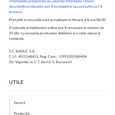
Informatiile prezentate au caracter informativ. Uneori
descrierile produselor pot fi incomplete sau preturile pot fi
eronate.
Preturile si stocurile sunt actualizate in fiecare zi la ora 06:00
Produsele achizitionate online pot fi returnate in termen de
30 zile, cu exceptia produselor debitate si a celor aduse la
comanda.
S.C. BADUC S.A.
C.I.F.: RO1568611, Reg. Com.: J1991001069404
Str. Vigoniei, nr 5-7, Sector 5, Bucuresti
UTILE
Servicii
Productie