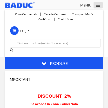
MENIU
Acasa
Zone Comerciale
Casa de Comenzi
Transport Marfa
Certificari
Contul Meu
Zone comerciale
COȘ
Compania
Servicii
Productie
Contact
PRODUSE
IMPORTANT
DISCOUNT 2%
Se acorda in Zona Comerciala