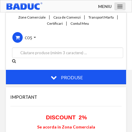
MENIU
Acasa
Zone Comerciale
Casa de Comenzi
Transport Marfa
Certificari
Contul Meu
Zone comerciale
COȘ
Compania
Servicii
Productie
Contact
PRODUSE
IMPORTANT
DISCOUNT 2%
Se acorda in Zona Comerciala