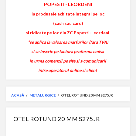
POPESTI
-
LEORDENI
la produsele achitate integral pe loc
(cash sau card)
si ridicate pe loc din ZC Popesti-Leordeni.
*se aplica la valoarea marfurilor (fara TVA)
si se inscrie pe factura proforma emisa
in urma comenzii pe site si a comunicarii
intre operatorul online si client
ACASĂ
/
METALURGICE
/
OTEL ROTUND 20 MM S275JR
OTEL ROTUND 20 MM S275JR