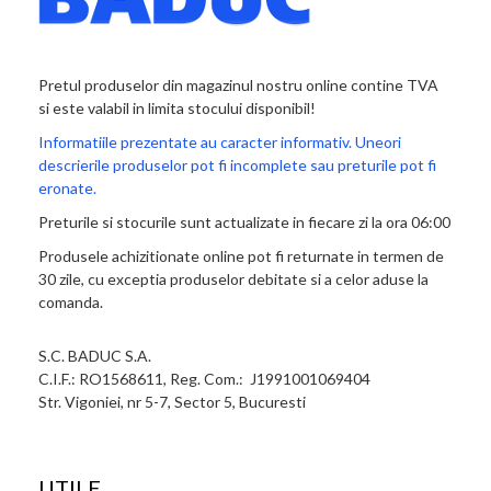
Pretul produselor din magazinul nostru online contine TVA
si este valabil in limita stocului disponibil!
Informatiile prezentate au caracter informativ. Uneori
descrierile produselor pot fi incomplete sau preturile pot fi
eronate.
Preturile si stocurile sunt actualizate in fiecare zi la ora 06:00
Produsele achizitionate online pot fi returnate in termen de
30 zile, cu exceptia produselor debitate si a celor aduse la
comanda.
S.C. BADUC S.A.
C.I.F.: RO1568611, Reg. Com.: J1991001069404
Str. Vigoniei, nr 5-7, Sector 5, Bucuresti
UTILE