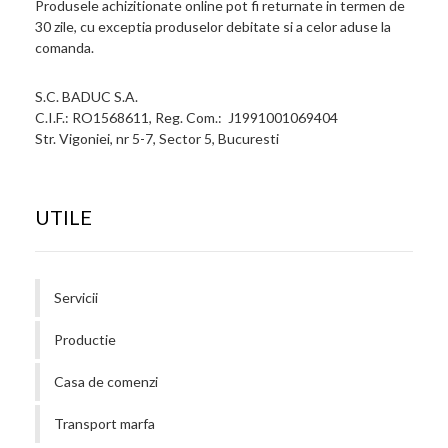
Produsele achizitionate online pot fi returnate in termen de
30 zile, cu exceptia produselor debitate si a celor aduse la
comanda.
S.C. BADUC S.A.
C.I.F.: RO1568611, Reg. Com.: J1991001069404
Str. Vigoniei, nr 5-7, Sector 5, Bucuresti
UTILE
Servicii
Productie
Casa de comenzi
Transport marfa