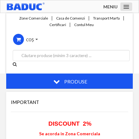
MENIU
Acasa
Zone Comerciale
Casa de Comenzi
Transport Marfa
Certificari
Contul Meu
Zone comerciale
COȘ
Compania
Servicii
Productie
Contact
PRODUSE
IMPORTANT
DISCOUNT 2%
Se acorda in Zona Comerciala