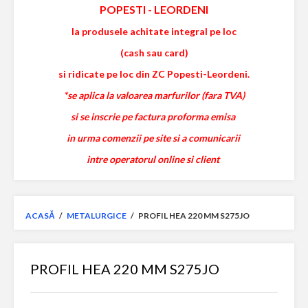
POPESTI
-
LEORDENI
la produsele achitate integral pe loc
(cash sau card)
si ridicate pe loc din ZC Popesti-Leordeni.
*se aplica la valoarea marfurilor (fara TVA)
si se inscrie pe factura proforma emisa
in urma comenzii pe site si a comunicarii
intre operatorul online si client
ACASĂ
/
METALURGICE
/
PROFIL HEA 220 MM S275JO
PROFIL HEA 220 MM S275JO