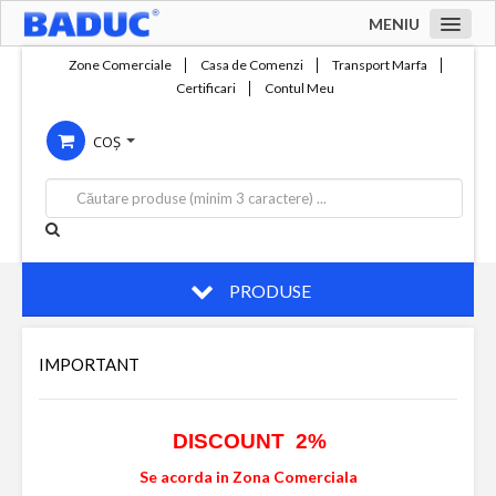
MENIU
Acasa
Zone Comerciale
Casa de Comenzi
Transport Marfa
Certificari
Contul Meu
Zone comerciale
COȘ
Compania
Servicii
Productie
Contact
PRODUSE
IMPORTANT
DISCOUNT 2%
Se acorda in Zona Comerciala