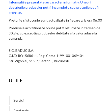
Informatiile prezentate au caracter informativ. Uneori
descrierile produselor pot fi incomplete sau preturile pot fi
eronate.
Preturile si stocurile sunt actualizate in fiecare zi la ora 06:00
Produsele achizitionate online pot fi returnate in termen de
30 zile, cu exceptia produselor debitate si a celor aduse la
comanda.
S.C. BADUC S.A.
C.I.F.: RO1568611, Reg. Com.: J1991001069404
Str. Vigoniei, nr 5-7, Sector 5, Bucuresti
UTILE
Servicii
Productie