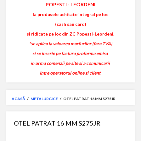
POPESTI
-
LEORDENI
la produsele achitate integral pe loc
(cash sau card)
si ridicate pe loc din ZC Popesti-Leordeni.
*se aplica la valoarea marfurilor (fara TVA)
si se inscrie pe factura proforma emisa
in urma comenzii pe site si a comunicarii
intre operatorul online si client
ACASĂ
/
METALURGICE
/
OTEL PATRAT 16 MM S275JR
OTEL PATRAT 16 MM S275JR