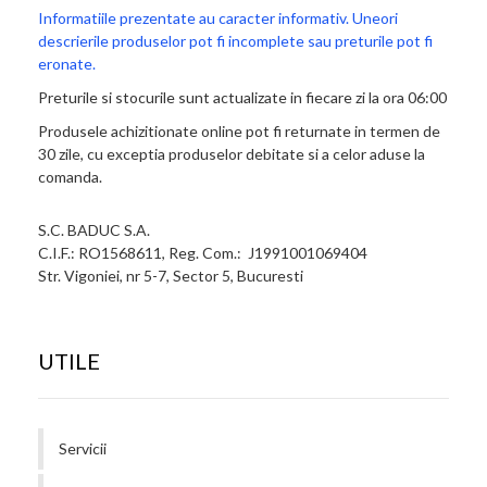
Informatiile prezentate au caracter informativ. Uneori
descrierile produselor pot fi incomplete sau preturile pot fi
eronate.
Preturile si stocurile sunt actualizate in fiecare zi la ora 06:00
Produsele achizitionate online pot fi returnate in termen de
30 zile, cu exceptia produselor debitate si a celor aduse la
comanda.
S.C. BADUC S.A.
C.I.F.: RO1568611, Reg. Com.: J1991001069404
Str. Vigoniei, nr 5-7, Sector 5, Bucuresti
UTILE
Servicii