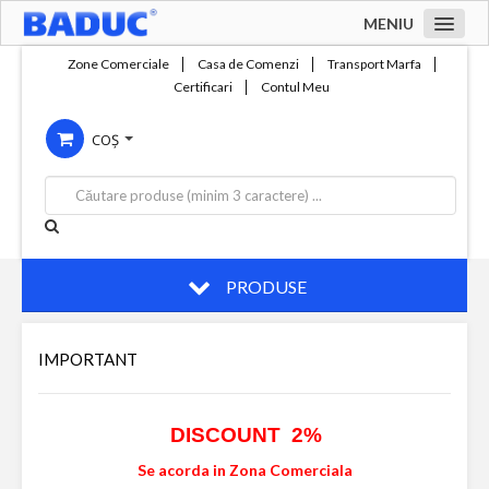
MENIU
Acasa
Zone Comerciale
Casa de Comenzi
Transport Marfa
Certificari
Contul Meu
Zone comerciale
COȘ
Compania
Servicii
Productie
Contact
PRODUSE
IMPORTANT
DISCOUNT 2%
Se acorda in Zona Comerciala